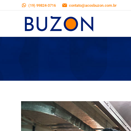
(19) 99824-3716
contato@acosbuzon.com.br