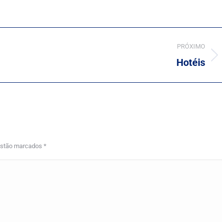
PRÓXIMO
Next
Hotéis
project:
 estão marcados
*